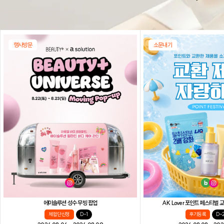
행사방문
소문내기
AK Lover 포인트 페스티벌
에이솔루션 성수 무빙 팝업
후기등록
D-
체험단 신청
D-1