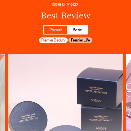
축하해요, 우수후기
Best Review
Premier
Basic
Premier Beauty
Premier Life