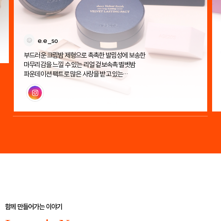
e.e_so
부드러운 크림밤 제형으로 촉촉한 발림성에 보송한
마무리감을 느낄 수 있는 리얼 겉보속촉 벨벳밤
파운데이션 팩트로 많은 사랑을 받고 있는
에이지투웨니스 벨벳 래스팅 팩트!
인스타그램
함께 만들어가는 이야기