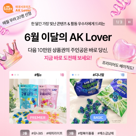
2
/
3