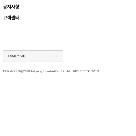
공지사항
고객센터
FAMILY SITE
COPYRIGHTⓒ2018 Aekyung Industrial Co., Ltd. ALL RIGHT RESERVED